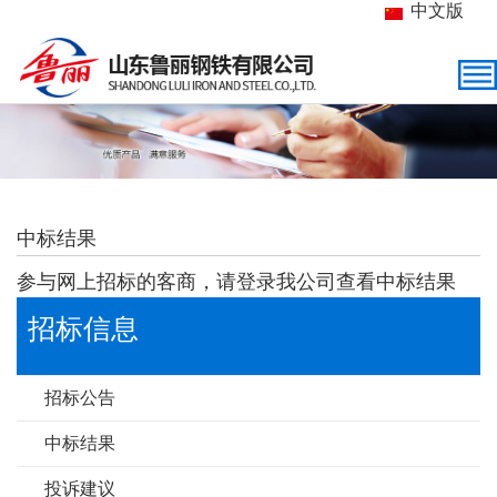
中文版
中标结果
参与网上招标的客商，请登录我公司
查看中标结果
招标信息
招标公告
中标结果
投诉建议